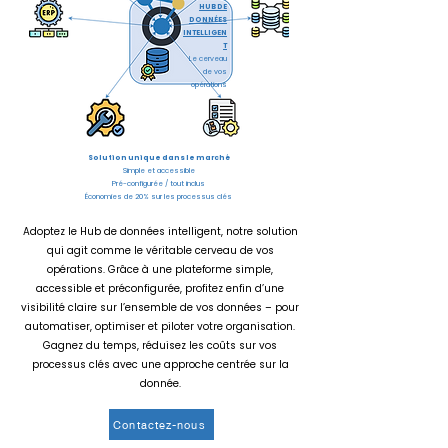
HUB DE
DONNÉES
INTELLIGEN
T
Le cerveau
de vos
opérations
Solution unique dans le marché
Simple et accessible
Pré-configurée / tout inclus
Économies de 20% sur les processus clés
Adoptez le Hub de données intelligent, notre solution
qui agit comme le véritable cerveau de vos
opérations. Grâce à une plateforme simple,
accessible et préconfigurée, profitez enfin d’une
visibilité claire sur l’ensemble de vos données – pour
automatiser, optimiser et piloter votre organisation.
Gagnez du temps, réduisez les coûts sur vos
processus clés avec une approche centrée sur la
donnée.
Contactez-nous