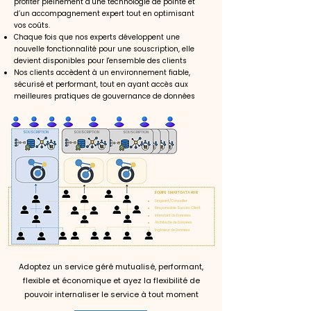
profiter pleinement d’une technologie de pointe et
d’un accompagnement expert tout en optimisant
vos coûts.
Chaque fois que nos experts développent une
nouvelle fonctionnalité pour une souscription, elle
devient disponibles pour l'ensemble des clients​
Nos clients accèdent à un environnement fiable,
sécurisé et performant, tout en ayant accès aux
meilleures pratiques de gouvernance de données
SOUSCRIPTION
SOUSCRIPTION
SOUSCRIPTION
EQUIPE SMART DATA HUB
Dirigéant/Conseiller
Responsable Succès Client
Intendant de Données
Architecte de Données
Ingénieur de Données
Adoptez un service géré mutualisé, performant,
flexible et économique et ayez la flexibilité de
pouvoir internaliser le service à tout moment