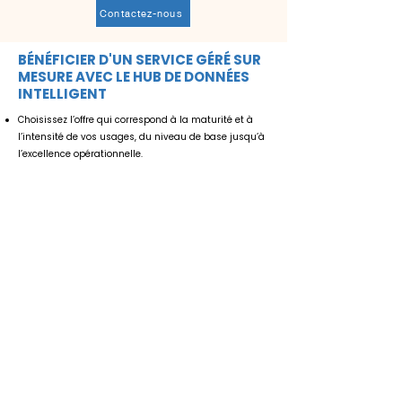
Contactez-nous
BÉNÉFICIER D'UN SERVICE GÉRÉ SUR
MESURE AVEC LE HUB DE DONNÉES
INTELLIGENT
Choisissez l’offre qui correspond à la maturité et à
l’intensité de vos usages, du niveau de base jusqu’à
l’excellence opérationnelle.
Nos forfaits
Bronze
,
Argent
et
Or
offrent des niveaux
de service différenciés pour la mise à jour des
données, la rapidité de réponse, la fréquence des
maintenances et l’accompagnement.
Qu’il s’agisse d’un support de base ou d’une gestion
avancée et proactive de vos opérations, accédez à la
sérénité grâce à un service flexible, évolutif et pensé
pour maximiser la valeur de vos données.
Offre de base
BRONZE
Niveau de service
• Mise à jour des données: 1 fois /